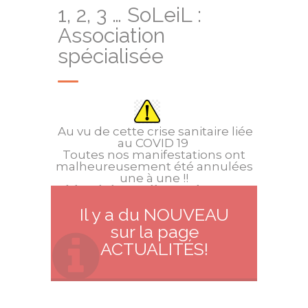
1, 2, 3 … SoLeiL :
Association
spécialisée
Au vu de cette crise sanitaire liée
au COVID 19
Toutes nos manifestations ont
malheureusement été annulées
une à une !!
Merci de continuer de nous
soutenir par vos dons en
Il y a du NOUVEAU
cliquant ici
sur la page
ACTUALITÉS!