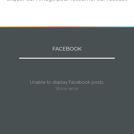
FACEBOOK
Unable to display Facebook posts.
Show error