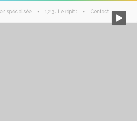
tion spécialisée
1,2,3… Le répit :
Contact