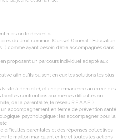
ce du jeune et sa famille.
nt mais on le devient ».
naires du droit commun (Conseil Général, l’Éducation
ches …) comme ayant besoin d’être accompagnés dans
 en proposant un parcours individuel adapté aux
e afin qu’ils puisent en eux les solutions les plus
s (visite à domicile), et une permanence au cœur des
tres familles confrontées aux mêmes difficultés en
le, de la parentalité, le réseau R.E.A.A.P…).
aussi un accompagnement en terme de prévention santé
almologique, psychologique : les accompagner pour la
.etc
 difficultés parentales et des réponses collectives
evenir le maillon manquant entre et toutes les actions