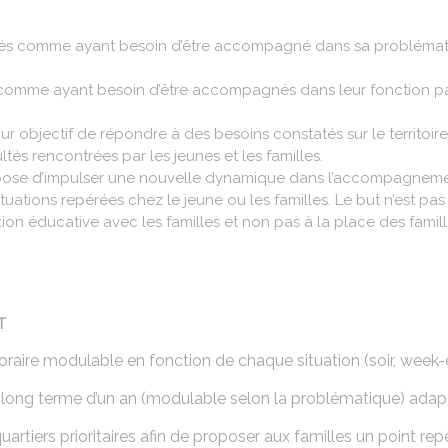
érés comme ayant besoin d’être accompagné dans sa problématiqu
s comme ayant besoin d’être accompagnés dans leur fonction pa
pour objectif de répondre à des besoins constatés sur le territoir
ltés rencontrées par les jeunes et les familles.
ose d’impulser une nouvelle dynamique dans l’accompagnement
tions repérées chez le jeune ou les familles. Le but n’est pas 
n éducative avec les familles et non pas à la place des famill
T
raire modulable en fonction de chaque situation (soir, week-end
 à long terme d’un an (modulable selon la problématique) ad
ers prioritaires afin de proposer aux familles un point repère,