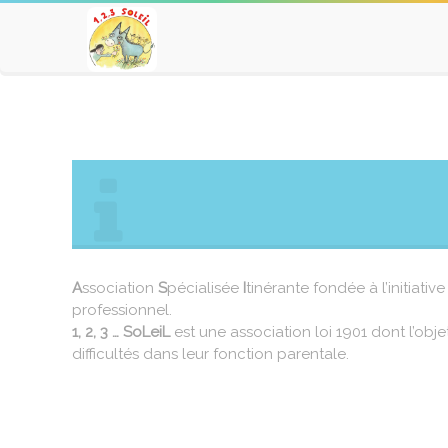
A
ssociation
S
pécialisée
I
tinérante fondée à l’initiativ
professionnel.
1, 2, 3 … SoLeiL
est une association loi 1901 dont l’ob
difficultés dans leur fonction parentale.