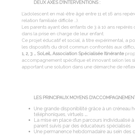
DEUX AXES D’INTERVENTIONS :
L’adolescent en mal-être âgé entre 11 et 16 ans rep
relation familiale difficile …).
Les parents ayant des enfants de 3 à 10 ans repéré
dans la prise en charge de leur enfant.
Ce projet éducatif et social, à titre expérimental, a 
les dispositifs du droit commun confrontés aux difficu
1, 2, 3 … SoLeiL Association Spécialisée Itinérante
prop
accompagnement spécifique et innovant selon les situa
apportant une solution dans une démarche de réflexio
LES PRINCIPAUX MOYENS D’ACCOMPAGNEMEN
Une grande disponibilité grâce à un créneau ho
téléphoniques, virtuels ….
La mise en place d’un parcours individualisé
parent suivis par des éducateurs spécialisés
Une permanence hebdomadaire au sein des quarti