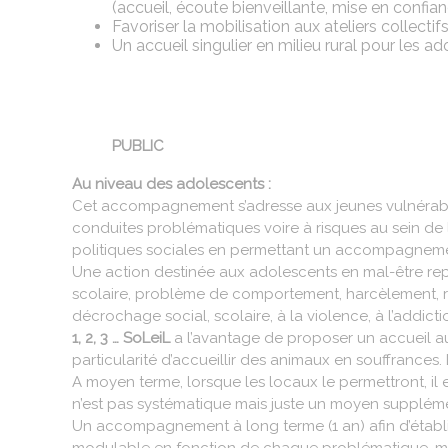
(accueil, écoute bienveillante, mise en confian
Favoriser la mobilisation aux ateliers collectif
Un accueil singulier en milieu rural pour les ad
PUBLIC
Au niveau des adolescents :
Cet accompagnement s’adresse aux jeunes vulnérables 
conduites problématiques voire à risques au sein de l
politiques sociales en permettant un accompagnemen
Une action destinée aux adolescents en mal-être re
scolaire, problème de comportement, harcèlement, rela
décrochage social, scolaire, à la violence, à l’addicti
1, 2, 3 … SoLeiL
a l’avantage de proposer un accueil aux
particularité d’accueillir des animaux en souffrances
A moyen terme, lorsque les locaux le permettront, il
n’est pas systématique mais juste un moyen supplémen
Un accompagnement à long terme (1 an) afin d’établ