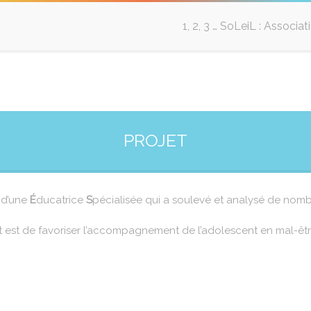
1, 2, 3 … SoLeiL : Associa
PROJET
e d’une
É
ducatrice
S
pécialisée qui a soulevé et analysé de nom
jet est de favoriser l’accompagnement de l’adolescent en mal-