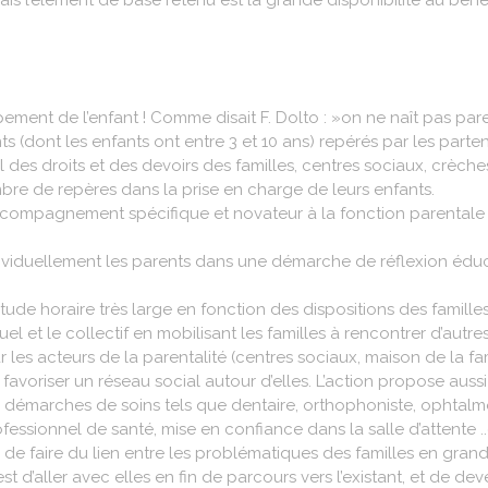
l’élément de base retenu est la grande disponibilité au bénéfi
pement de l’enfant ! Comme disait F. Dolto : »on ne naît pas pare
(dont les enfants ont entre 3 et 10 ans) repérés par les parte
 des droits et des devoirs des familles, centres sociaux, crè
mbre de repères dans la prise en charge de leurs enfants.
accompagnement spécifique et novateur à la fonction parentale
duellement les parents dans une démarche de réflexion éducativ
de horaire très large en fonction des dispositions des famille
ividuel et le collectif en mobilisant les familles à rencontrer d’au
les acteurs de la parentalité (centres sociaux, maison de la famil
à favoriser un réseau social autour d’elles. L’action propose 
 des démarches de soins tels que dentaire, orthophoniste, opht
fessionnel de santé, mise en confiance dans la salle d’attente .
 faire du lien entre les problématiques des familles en grande
 est d’aller avec elles en fin de parcours vers l’existant, et de d