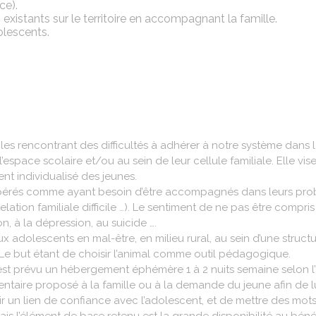
ce).
s existants sur le territoire en accompagnant la famille.
olescents.
rencontrant des difficultés à adhérer à notre système dans leq
’espace scolaire et/ou au sein de leur cellule familiale. Elle vi
t individualisé des jeunes.
pérés comme ayant besoin d’être accompagnés dans leurs problé
tion familiale difficile …). Le sentiment de ne pas être compri
on, à la dépression, au suicide ….
 adolescents en mal-être, en milieu rural, au sein d’une structur
. Le but étant de choisir l’animal comme outil pédagogique.
 est prévu un hébergement éphémère 1 à 2 nuits semaine selon l
taire proposé à la famille ou à la demande du jeune afin de lu
ir un lien de confiance avec l’adolescent, et de mettre des 