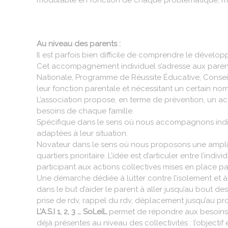
modulable en fonction de chaque problématique, mais 
Au niveau des parents :
Il est parfois bien difficile de comprendre le dévelop
Cet accompagnement individuel s’adresse aux parents 
Nationale, Programme de Réussite Éducative, Conseil
leur fonction parentale et nécessitant un certain no
L’association propose, en terme de prévention, un 
besoins de chaque famille.
Spécifique dans le sens où nous accompagnons indivi
adaptées à leur situation.
Novateur dans le sens où nous proposons une amplitu
quartiers prioritaire. L’idée est d’articuler entre l’ind
participant aux actions collectives mises en place par 
Une démarche dédiée à lutter contre l’isolement et 
dans le but d’aider le parent à aller jusqu’au bout
prise de rdv, rappel du rdv, déplacement jusqu’au pro
L’A.S.I 1, 2, 3 … SoLeiL
permet de répondre aux besoins de
déjà présentes au niveau des collectivités : l’objectif